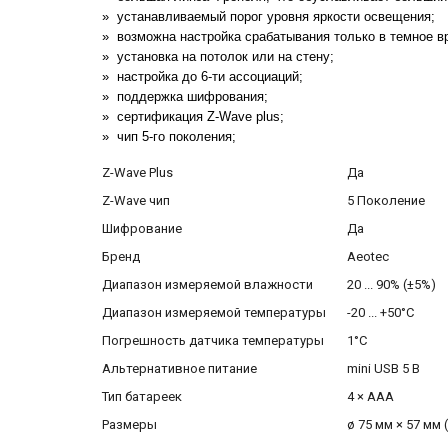
устанавливаемый порог уровня яркости освещения;
возможна настройка срабатывания только в темное в
установка на потолок или на стену;
настройка до 6-ти ассоциаций;
поддержка шифрования;
сертификация Z-Wave plus;
чип 5-го поколения;
Z-Wave Plus
Да
Z-Wave чип
5 Поколение
Шифрование
Да
Бренд
Aeotec
Диапазон измеряемой влажности
20 ... 90% (±5%)
Диапазон измеряемой температуры
-20 ... +50°C
Погрешность датчика температуры
1°C
Альтернативное питание
mini USB 5 В
Тип батареек
4 × AAA
Размеры
ø 75 мм × 57 мм 