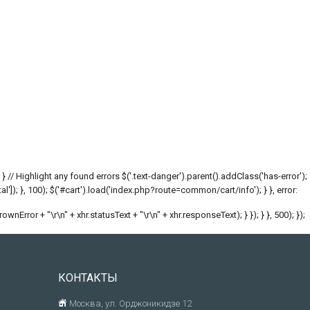
; } // Highlight any found errors $('.text-danger').parent().addClass('has-error');
l']); }, 100); $('#cart').load('index.php?route=common/cart/info'); } }, error:
hrownError + "\r\n" + xhr.statusText + "\r\n" + xhr.responseText); } }); } }, 500); });
КОНТАКТЫ
Москва, ул. Орджоникидзе 12