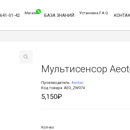
%
Магазин
Установка
F.A.Q.
)641-01-42
БАЗА ЗНАНИЙ
КОНТА
Мультисенсор Aeote
Производитель:
Aeotec
Код товара: AEO_ZW074
5,150₽
Кол-во