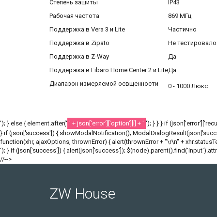
Степень защиты
IP43
Рабочая частота
869 МГц
Поддержка в Vera 3 и Lite
Частично
Поддержка в Zipato
Не тестировало
Поддержка в Z-Way
Да
Поддержка в Fibaro Home Center 2 и Lite
Да
Диапазон измеряемой освщенности
0 - 1000 Люкс
'); } else { element.after('
' + json['error']['option'][i] + '
'); } } } if (json['error']['r
} if (json['success']) { showModalNotification(); ModalDialogResult(json['success
function(xhr, ajaxOptions, thrownError) { alert(thrownError + "\r\n" + xhr.statusText
'); } if (json['success']) { alert(json['success']); $(node).parent().find('input').att
//-->
ZW House