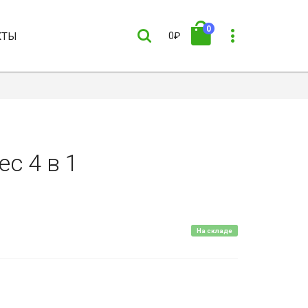
0
КТЫ
0₽
c 4 в 1
На складе