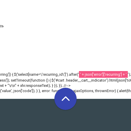
сь
ecurring']) { $('select[name=\'recurring_id\']').after('
' + json['error']['recurring'] + '
')
']); setTimeout(function () { $('#cart .header__cart__indicator').html(json['tota
 + "\r\n" + xhr.responseText); } }); }); //-->
r('value', json['code']); } }, error: function(xhr, ajaxOptions, thrownError) { alert(t