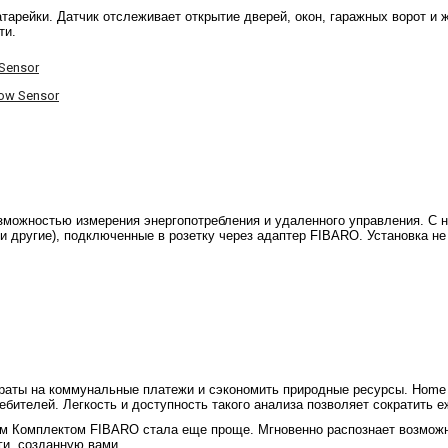
тарейки. Датчик отслеживает открытие дверей, окон, гаражных ворот и
ти.
Sensor
ow Sensor
можностью измерения энергопотребления и удаленного управления. C н
 и другие), подключенные в розетку через адаптер FIBARO. Установка не
аты на коммунальные платежи и сэкономить природные ресурсы. Home Ce
бителей. Легкость и доступность такого анализа позволяет сократить 
вым Комплектом FIBARO стала еще проще. Мгновенно распознает возмож
ги, созданную вами.