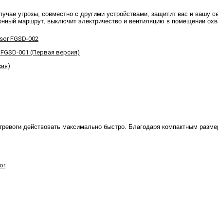
учае угрозы, совместно с другими устройствами, защитит вас и вашу с
ионный маршрут, выключит электричество и вентиляцию в помещении охв
sor FGSD-002
 FGSD-001 (Первая версия)
сия)
е тревоги действовать максимально быстро. Благодаря компактным разм
or