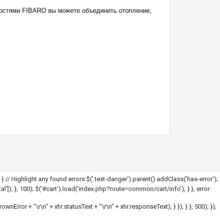
остями FIBARO вы можете объединить отопление,
; } // Highlight any found errors $('.text-danger').parent().addClass('has-error');
l']); }, 100); $('#cart').load('index.php?route=common/cart/info'); } }, error:
hrownError + "\r\n" + xhr.statusText + "\r\n" + xhr.responseText); } }); } }, 500); });