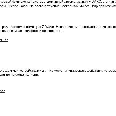
базовый функционал системы домашней автоматизации FIBARO. Легкая и 
товы к использованию всего в течение нескольких минут. Подчеркните и
работающим с помощью Z-Wave. Новая система восстановления, резерв
 обеспечивает комфорт и безопасность.
 Lite
се с другими устройствами датчик может инициировать действия, котор
еля до прихода полиции.
sor