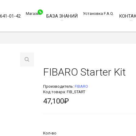
%
Магазин
Установка
F.A.Q.
)641-01-42
БАЗА ЗНАНИЙ
КОНТА
FIBARO Starter Kit
Производитель:
FIBARO
Код товара: FIB_START
47,100₽
Кол-во