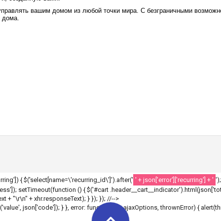
управлять вашим домом из любой точки мира. С безграничными возможн
 дома.
ecurring']) { $('select[name=\'recurring_id\']').after('
' + json['error']['recurring'] + '
')
']); setTimeout(function () { $('#cart .header__cart__indicator').html(json['tota
 + "\r\n" + xhr.responseText); } }); }); //-->
r('value', json['code']); } }, error: function(xhr, ajaxOptions, thrownError) { alert(t