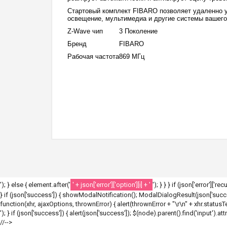
Cтартовый комплект FIBARO позволяет удаленно 
освещение, мультимедиа и другие системы вашего
Z-Wave чип
3 Поколение
Бренд
FIBARO
Рабочая частота
869 МГц
'); } else { element.after('
' + json['error']['option'][i] + '
'); } } } if (json['error']['r
} if (json['success']) { showModalNotification(); ModalDialogResult(json['success
function(xhr, ajaxOptions, thrownError) { alert(thrownError + "\r\n" + xhr.statusText
'); } if (json['success']) { alert(json['success']); $(node).parent().find('input').att
//-->