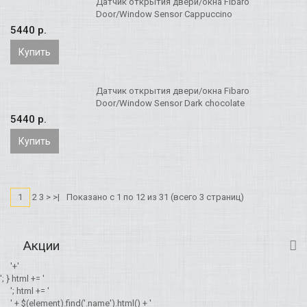
Датчик открытия двери/окна Fibaro
Door/Window Sensor Cappuccino
5440 p.
Купить
Датчик открытия двери/окна Fibaro
Door/Window Sensor Dark chocolate
5440 p.
Купить
1
2 3 > >|
Показано с 1 по 12 из 31 (всего 3 страниц)
Акции
'+'
'; } html += '
'; html += '
' + $(element).find('.name').html() + '