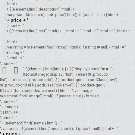
'; html += '
' + $(element).find('.description').html() + '
'; var price = $(element).find('.price').html(); if (price != null) { html += '
' + price + '
'; } html += '
' + $(element).find('.cart').html() + '
'; html += '
'; html += '
'; html += '
'; html +=
'
'; html += '
'; var rating = $(element).find('.rating').html(); if (rating != null) { html += '
' + rating + '
'; } html += '
'; html += '
'; $(element).html(html); }); $('.display').html('
Вид:
');
$.totalStorage('display', 'list'); } else { $('.product-
list').attr('class', 'product-grid'); $('.product-grid ul').addClass('row');
$('.product-grid ul li').addClass('col-sm-4'); $('.product-grid ul
li').each(function(index, element) { html = ''; var image =
$(element).find('.image').html(); if (image != null) { html += '
'; html += '
' + image + '
'; } html += '
'; html += '
' + $(element).find('.name').html() + '
'; var price = $(element).find('.price').html(); if (price != null) { html += '
' + price + '